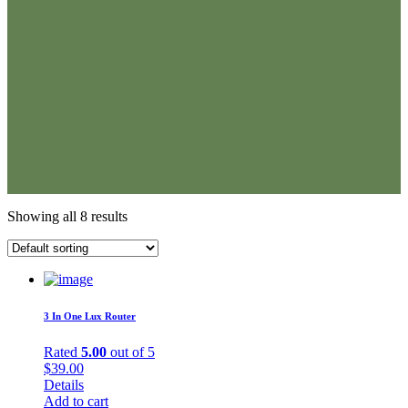
Showing all 8 results
3 In One Lux Router
Rated
5.00
out of 5
$
39.00
Details
Add to cart