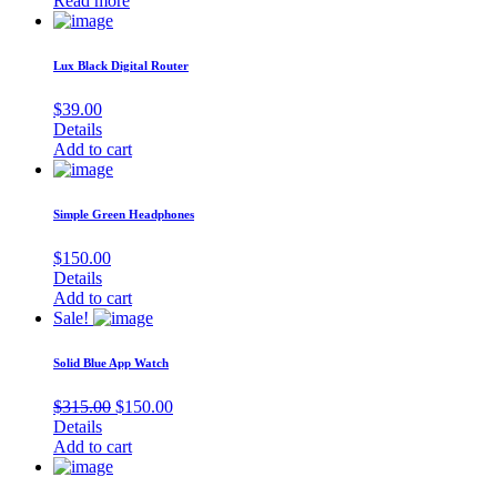
Read more
Lux Black Digital Router
$
39.00
Details
Add to cart
Simple Green Headphones
$
150.00
Details
Add to cart
Sale!
Solid Blue App Watch
Original
Current
$
315.00
$
150.00
price
price
Details
was:
is:
Add to cart
$315.00.
$150.00.