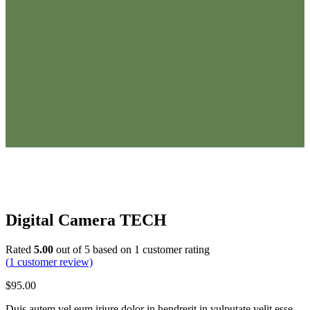
Digital Camera TECH
Rated
5.00
out of 5 based on
1
customer rating
(
1
customer review)
$
95.00
Duis autem vel eum iriure dolor in hendrerit in vulputate velit esse