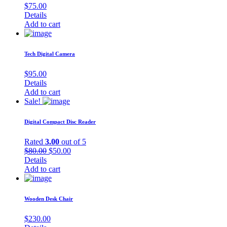
$
75.00
Details
Add to cart
Tech Digital Camera
$
95.00
Details
Add to cart
Sale!
Digital Compact Disc Reader
Rated
3.00
out of 5
Original
Current
$
80.00
$
50.00
price
price
Details
was:
is:
Add to cart
$80.00.
$50.00.
Wooden Desk Chair
$
230.00