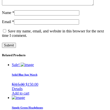
Name
*
Email
*
Save my name, email, and website in this browser for the next
time I comment.
Related Products
Sale!
Solid Blue App Watch
Original
Current
$
315.00
$
150.00
price
price
Details
was:
is:
Add to cart
$315.00.
$150.00.
Simple Green Headphones