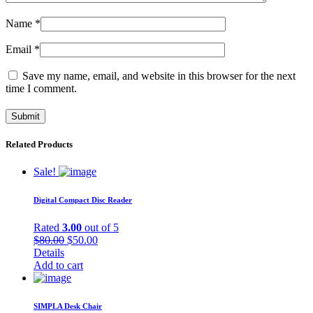
Name
*
Email
*
Save my name, email, and website in this browser for the next
time I comment.
Related Products
Sale!
Digital Compact Disc Reader
Rated
3.00
out of 5
Original
Current
$
80.00
$
50.00
price
price
Details
was:
is:
Add to cart
$80.00.
$50.00.
SIMPLA Desk Chair