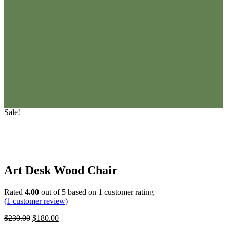
Sale!
Art Desk Wood Chair
Rated
4.00
out of 5 based on
1
customer rating
(
1
customer review)
Original
Current
$
230.00
$
180.00
price
price