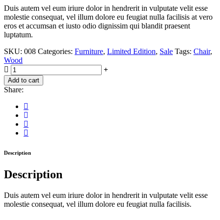
Duis autem vel eum iriure dolor in hendrerit in vulputate velit esse
was:
is:
molestie consequat, vel illum dolore eu feugiat nulla facilisis at vero
$230.00.
$180.00.
eros et accumsan et iusto odio dignissim qui blandit praesent
luptatum.
SKU:
008
Categories:
Furniture
,
Limited Edition
,
Sale
Tags:
Chair
,
Wood
Art
Desk
Add to cart
Wood
Share:
Chair
quantity
Description
Description
Duis autem vel eum iriure dolor in hendrerit in vulputate velit esse
molestie consequat, vel illum dolore eu feugiat nulla facilisis.