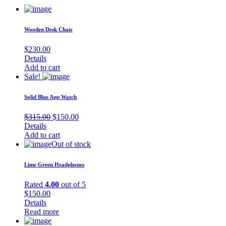
Wooden Desk Chair
$
230.00
Details
Add to cart
Sale!
Solid Blue App Watch
Original
Current
$
315.00
$
150.00
price
price
Details
was:
is:
Add to cart
$315.00.
$150.00.
Out of stock
Lime Green Headphones
Rated
4.00
out of 5
$
150.00
Details
Read more