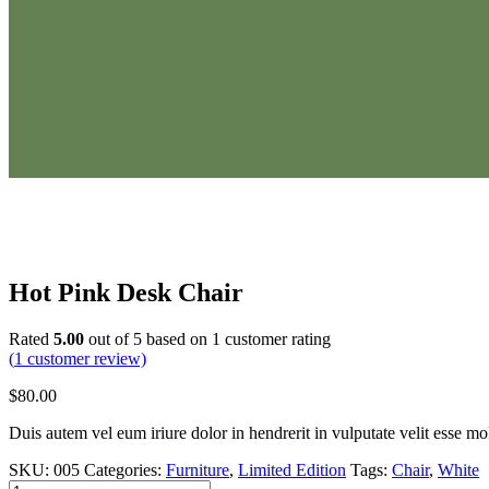
Hot Pink Desk Chair
Rated
5.00
out of 5 based on
1
customer rating
(
1
customer review)
$
80.00
Duis autem vel eum iriure dolor in hendrerit in vulputate velit esse mol
SKU:
005
Categories:
Furniture
,
Limited Edition
Tags:
Chair
,
White
Hot