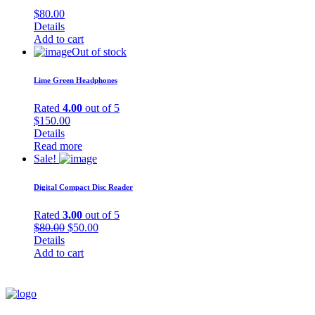
$
80.00
Details
Add to cart
Out of stock
Lime Green Headphones
Rated
4.00
out of 5
$
150.00
Details
Read more
Sale!
Digital Compact Disc Reader
Rated
3.00
out of 5
Original
Current
$
80.00
$
50.00
price
price
Details
was:
is:
Add to cart
$80.00.
$50.00.